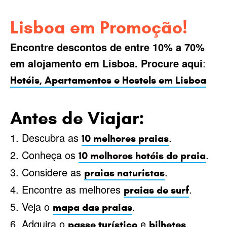
Lisboa em Promoção!
Encontre descontos de entre 10% a 70%
em alojamento em Lisboa. Procure aqui
:
Hotéis, Apartamentos e Hostels em Lisboa
Antes de Viajar:
1. Descubra as
.
10 melhores praias
2. Conheça os
.
10 melhores hotéis de praia
3. Considere as
.
praias naturistas
4. Encontre as melhores
.
praias de surf
5. Veja o
.
mapa das praias
6. Adquira o
e
.
passe turístico
bilhetes